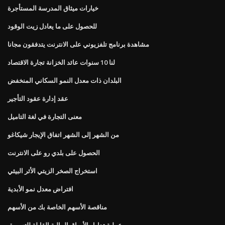
خيارات ميثاق المدرسة المستأجرة
للحصول على ما يعادل زيت الوقود
مشاهدة برنامج تلفزيوني على الانترنت يتدفقون مجانا
لنا 10 سنوات عائد الخزانة تجارة الاقتصاد
البلدان ذات معدل النمو السكاني المنخفض
عقد إدارة عقود التأجير
معنى التجارة في لغة التاميل
من الشهر إلى الشهر اتفاق الإيجار شيكاغو
الحصول على بلدي رو على الانترنت
استخراج الصخر الزيتي الأثر البيئي
افتراض معدل نمو الأبدية
مناقصة الأسهم الخاصة بك من الأسهم
عملية تداول الأوراق المالية القابلة للتسويق