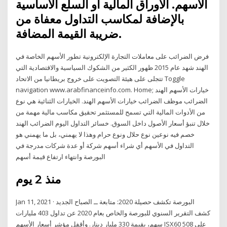
الأسهم. الأوراق المالية أو السلع الأساسية
بالإضافة لمكاسب التداول معفاة من
ضريبة القيمة المضافة.
فرض الضرائب على معاملات التجارة الإلكترونية تطور الأسهم الخاصة في
الهند شهد عام 2015 ظهور الكثير من الشكوك السياسية والاقتصادية التي
تتجلى على هيئة التصويت على خروج بريطانيا من الاتحاد Toggle
navigation www.arabfinanceinfo.com. Home; خيارات الأسهم الهند
الضرائب موظف الضرائب خيارات الأسهم الهند. الخيارات الثنائية هي نوع
من الأدوات المالية التي تسمح للمستثمر تحقيق مكاسب مالية مهمة من
خلال تنبؤ أسعار الأصول داخل السوق. خسائر التداول اليوم الضرائب الهند
خصم فيه نوعين نوع حلال ونوع حرام وهذا لا يهمني، بل ما يهمني هو
التداول في الأسهم أي شراء أسهم شركة أو عدة شركات مدرجة في
البورصة وانتهاء ارتفاع قيمة أسهم
منذ 2 يوم
Jan 11, 2021 · البورصة تكشف حصيلة 2020: متابعة ــ الصباح الجديد
كشف التقرير السنوي للبورصة والخاص بعام 2020 عن تداول 403 مليارات
سهم، بقيمة 330 مليار دينار. وأقفل مؤشر أسعار الأسهم ISX60 على 508