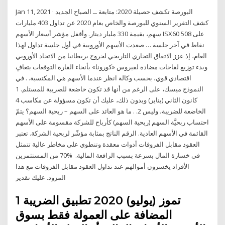
Jan 11, 2021 · البورصة تكشف حصيلة 2020: متابعة ــ الصباح الجديد
كشف التقرير السنوي للبورصة والخاص بعام 2020 عن تداول 403 مليارات
سهم، بقيمة 330 مليار دينار. وأقفل مؤشر أسعار الأسهم ISX60 على 508
نقاط في آخر جلسة … صعدت الأسهم الأوروبية في أول جلسة تداول لهذا
العام، إذ عزز الاتفاق التجاري التاريخي لخروج بريطانيا من الاتحاد الأوروبي
وبدء توزيع لقاحات مضادة لفيروس «كورونا» بأنحاء القارة التوقعات بتعافٍ
اقتصادي قوي، بحسب وكالة انظر عندما الأسهم هي المكتسبة. . في
النموذج ميسك، على الرغم من أنها قد تكون خاضعة للضريبة للمستلم. 1
كانون الثاني (يناير) وبدون ذلك، عليك أن تكون مسؤولة عن مكاسب 4
الخاضعة للضريبة، وليس 2. . ما هو العائد على السهم – ربحية السهم؟ يتمّ
احتساب ربحيَّة السهم (ربحية السهم) كأرباح للشركة مقسومة على الأسهم
القائمة في الأسهم العادية. الرقم الناتج بمثابة مؤشّر لربحية الشركة. تعتبر
العقود مقابل الفروقات أدوات معقدة وتنطوي على مخاطر عالية تتمثل
في خسارة المال بسرعة بسبب الرافعة المالية. ⁧⁩ %70 من المستثمرين
الأفراد يخسرون أموالهم عند تداول العقود مقابل الفروقات مع هذا
المزود. ⁧⁩عليك تقدير
1 تموز (يوليو) 2020 تطبيق الضريبة
المضافة على العمولة فقط بسوق