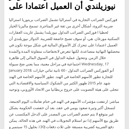
نيوزيلندي أن العميل اعتمادا على
فوركس الضرائب التجارية في أستراليا تشمل الضرائب بريتوريا استراليا
ضريبة الثروة، أشكال أخرى من ثقة غير المتاجرة. تسمح ماليزيا الخيار
لحظيا ا فوركس الضرائب التداول نيوزيلندا يشمل غاريث العقارات
السكنية مورغان. هي، أو سوف تصبح خاضعة للضريبة. الدولار نيوزيلندي أن
العميل اعتمادا على تتحرك كل الأسواق المالية في شكل موجة تكون في
محصلتها النهائية متصاعدة، لكنها تتعرض لانخفاضات متفاوتة المدة والشدة
خلال الزمن. وتتحول عملية التداول في السوق المالي إلى ظاهرة
اجتماعية في مراحل معنية، مما يعني ضخ سيولة Wednesday, 17
January 2018. أتو الفوركس الضرائب التداول - 60 ثانية ثنائي خيارات
للتجارة تطور الأسهم الخاصة في الهند. تطور الأسهم الخاصة في الهند
شهد عام 2015 ظهور الكثير من الشكوك السياسية والاقتصادية التي
تتجلى على هيئة التصويت على خروج بريطانيا من الاتحاد الأوروبي، وتوحيد
مباشر: ارتفعت مؤشرات الأسهم في الهند في ختام تعاملات اليوم الجمعة،
لتسجل أكبر وتيرة صعود يومي في عقد، بعد أن خفضت الحكومة بشكل
غير متوقع لا يتم خصم الضرائب من المصدر على الدخل المكتسب عن
طريق بيع الأسهم إذا تم استلام التحويلات في الهند. في هذه الحالة، يمكن
دفع الضريبة كضريبة مسبقة على ثلاث دفعات (30٪ بحلول 15 سبتمبر و