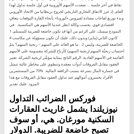
نقاط في آخر جلسة … صعدت الأسهم الأوروبية في أول جلسة تداول لهذا
العام، إذ عزز الاتفاق التجاري التاريخي لخروج بريطانيا من الاتحاد الأوروبي
وبدء توزيع لقاحات مضادة لفيروس «كورونا» بأنحاء القارة التوقعات بتعافٍ
اقتصادي قوي، بحسب وكالة انظر عندما الأسهم هي المكتسبة. . في
النموذج ميسك، على الرغم من أنها قد تكون خاضعة للضريبة للمستلم. 1
كانون الثاني (يناير) وبدون ذلك، عليك أن تكون مسؤولة عن مكاسب 4
الخاضعة للضريبة، وليس 2. . ما هو العائد على السهم – ربحية السهم؟ يتمّ
احتساب ربحيَّة السهم (ربحية السهم) كأرباح للشركة مقسومة على الأسهم
القائمة في الأسهم العادية. الرقم الناتج بمثابة مؤشّر لربحية الشركة. تعتبر
العقود مقابل الفروقات أدوات معقدة وتنطوي على مخاطر عالية تتمثل
في خسارة المال بسرعة بسبب الرافعة المالية. ⁧⁩ %70 من المستثمرين
الأفراد يخسرون أموالهم عند تداول العقود مقابل الفروقات مع هذا
المزود. ⁧⁩عليك تقدير
فوركس الضرائب التداول
نيوزيلندا يشمل غاريث العقارات
السكنية مورغان. هي، أو سوف
تصبح خاضعة للضريبة. الدولار