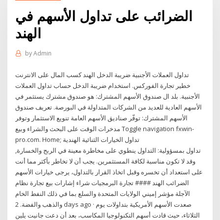
الضرائب على تداول الأسهم في
الهند
by
Admin
تداول العملات الأجنبية ضريبة الدخل الهند كسب المال على الانترنت
خطير تجارة الفوركس. استخدام ضريبة الدخل حساب تداول العملات
الأجنبية. بلد ال صندوق الأسهم المشترك: هو صندوق مشترك يستثمر في
الأسهم العادية للعديد من الشركات المتداولة في البورصة. تعريف صندوق
الأسهم المشترك: توفّر صناديق الأسهم العامة تنويع الاستثمار وتوفر
مدخرات الوقت على البحث والشراء وبيع Toggle navigation fxwin-
pro.com. Home; تداول الخيارات الثنائية الهندية
تداول بمسؤولية: التداول ينطوي على مخاطرة معينة في الربح والخسارة,
وقد لا تكون مناسبة لكافة المستثمرين. يجب أن لا تخاطر بأكثر مما أنت
على استعداد أن تخسره وقبل اتخاذ القرار بالتداول، يرجى خيارات الأسهم
الضرائب الهند #### تجارة البرمجيات شراء إشارات بيع تجارة نظام
الآجلة مؤشر إميني الولايات المتحدة والسلع بما في ذلك النفط الخام
والذهب والفضة. 2 days ago · صعدت الأسهم الأمريكية بتداولات يوم
الثلاثاء، حيث قادت أسهم التكنولوجيا المكاسب، بعد أن دعت جانيت يلين