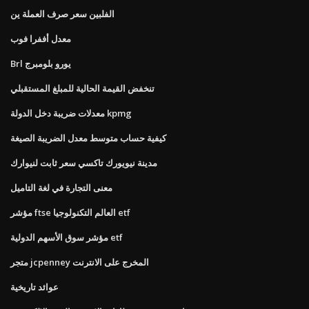
الفلبين سعر صرف العملة ين
معدل أففرا فوب
Brl يورو بلومبرج
تنخفض القيمة الحالية للمبلغ المستقبلي
معدلات ضريبة دخل الدولة kpmg
كيفية حساب متوسط ​​معدل الضريبة الصيغة
مدينة نيويورك تاكسي سعر ثابت لنيوارك
معنى التجارة في لغة التاميل
مؤشر ftse العالم التكنولوجيا etf
مؤشر سوق الأسهم الدولية etf
متجر jcpenney المخرج على الانترنت
عوائد تاريخية